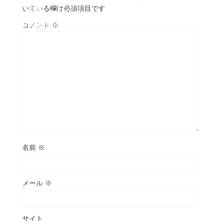
Google+
Pocket
いている欄は必須項目です
cache/sns-count-
on line
cache.php
2927
コメント
※
はてブ
名前
※
メール
※
サイト