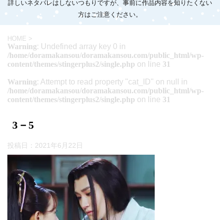
詳しいネタバレはしないつもりですが、事前に作品内容を知りたくない
方はご注意ください。
HOME
>
Warning
: Undefined array key 0 in
/home/doramakansou/doramakansou.com/public_html/wp-
content/themes/stingerplus2/single.php
on line
31
Warning
: Attempt to read property "cat_ID" on null in
/home/doramakansou/doramakansou.com/public_html/wp-
content/themes/stingerplus2/single.php
on line
31
3－5
投稿日：
2021年6月22日