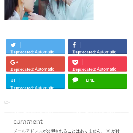
: Automatic
: Automatic
Deprecated
Deprecated
conversion of false to
conversion of false to
array is deprecated in
array is deprecated in
: Automatic
: Automatic
Deprecated
Deprecated
/home/doramakansou/dor
/home/doramakansou/dor
conversion of false to
conversion of false to
B!
LINE
amakansou.com/public_h
amakansou.com/public_h
array is deprecated in
array is deprecated in
: Automatic
Deprecated
tml/wp-
tml/wp-
/home/doramakansou/dor
/home/doramakansou/dor
conversion of false to
content/plugins/sns-count-
content/plugins/sns-count-
amakansou.com/public_h
amakansou.com/public_h
-
array is deprecated in
cache/sns-count-
cache/sns-count-
tml/wp-
tml/wp-
/home/doramakansou/dor
on line
on line
cache.php
2927
cache.php
2927
content/plugins/sns-count-
content/plugins/sns-count-
amakansou.com/public_h
Twitter
シェア
comment
cache/sns-count-
cache/sns-count-
tml/wp-
on line
on line
cache.php
2927
cache.php
2927
メールアドレスが公開されることはありません。
※
が付
content/plugins/sns-count-