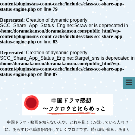
content/plugins/sns-count-cache/includes/class-scc-share-app-
status-engine.php
on line
79
Deprecated
: Creation of dynamic property
SCC_Share_App_Status_Engine::$crawler is deprecated in
/home/doramakansou/doramakansou.com/public_html/wp-
content/plugins/sns-count-cache/includes/class-scc-share-app-
status-engine.php
on line
83
Deprecated
: Creation of dynamic property
SCC_Share_App_Status_Engine::$target_sns is deprecated in
/home/doramakansou/doramakansou.com/public_html/wp-
content/plugins/sns-count-cache/includes/class-scc-share-app-
status-engine.php
on line
87
中国ドラマ・映画を知らない人や、どれを見ようか迷っている人向け
に、あらすじや感想を紹介していくブログです。時代劇が多め。あまり