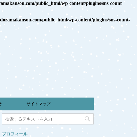
makansou.com/public_html/wp-content/plugins/sns-count-
oramakansou.com/public_html/wp-content/plugins/sns-count-
せ
サイトマップ
プロフィール