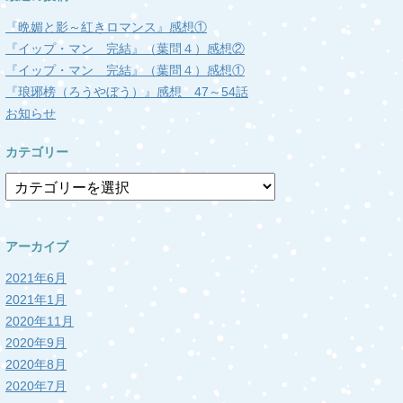
『晩媚と影～紅きロマンス』感想①
『イップ・マン 完結』（葉問４）感想②
『イップ・マン 完結』（葉問４）感想①
『琅琊榜（ろうやぼう）』感想 47～54話
お知らせ
カテゴリー
カ
テ
ゴ
リ
アーカイブ
ー
2021年6月
2021年1月
2020年11月
2020年9月
2020年8月
2020年7月